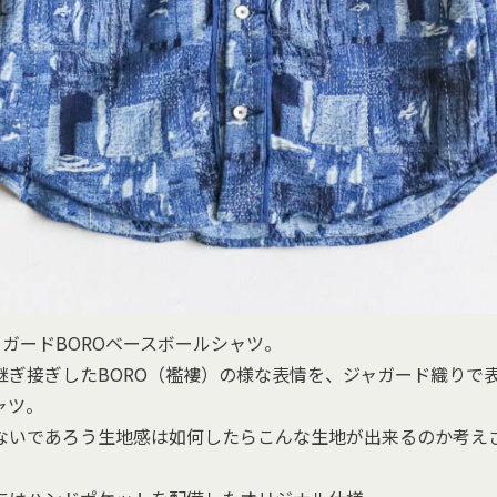
ャガードBOROベースボールシャツ。
継ぎ接ぎしたBORO（襤褸）の様な表情を、ジャガード織りで
ャツ。
ないであろう生地感は如何したらこんな生地が出来るのか考え