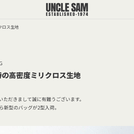
リクロス生地
G
 独特の高密度ミリクロス生地
覧いただきまして誠に有難うございます。
】から新型のバッグが2型入荷。