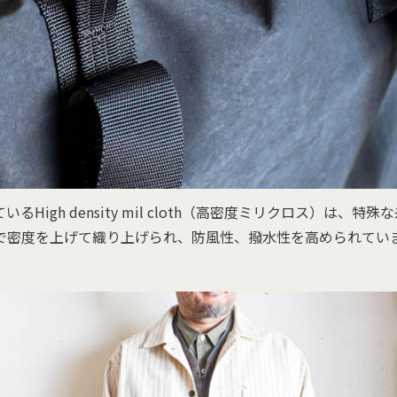
るHigh density mil cloth（高密度ミリクロス）は、特
で密度を上げて織り上げられ、防風性、撥水性を高められてい