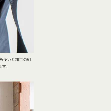
殊な糸使いと加工の組
ます。